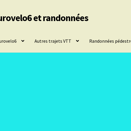
urovelo6 et randonnées
urovelo6
Autres trajets VTT
Randonnées pédestr