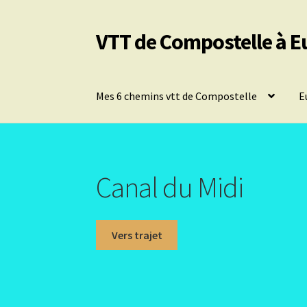
VTT de Compostelle à E
Aller
Aller
à
au
la
contenu
navigation
Mes 6 chemins vtt de Compostelle
E
Canal du Midi
Vers trajet