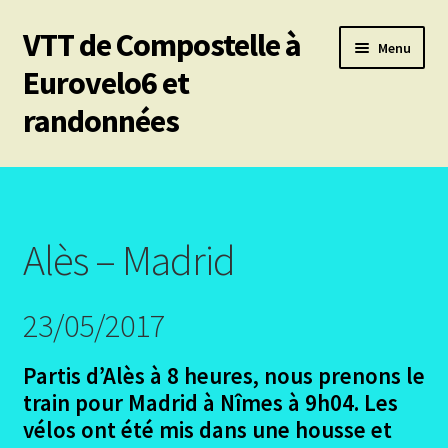
VTT de Compostelle à
Aller
Aller
Menu
à
au
Eurovelo6 et
la
contenu
randonnées
navigation
Ouvrir
Mes 6 chemins vtt de Compostelle
le
menu
Les divers chemins
enfant
Alès – Madrid
Ouvrir
Le Puy en Velay – Santiago – Fisterra – Année 2009
le
23/05/2017
menu
Ouvrir
Arles – Fisterra en 2014
enfant
le
menu
Partis d’Alès à 8 heures, nous prenons le
Ouvrir
Irun – Santiago en 2015
enfant
le
train pour Madrid à Nîmes à 9h04. Les
menu
vélos ont été mis dans une housse et
Ouvrir
Lisbonne – Santiago en 2016
enfant