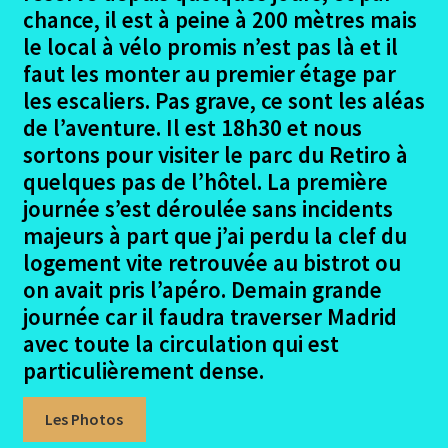
Coca – Simancas
chance, il est à peine à 200 mètres mais
le local à vélo promis n’est pas là et il
Simancas – Villalon de Campos
faut les monter au premier étage par
les escaliers. Pas grave, ce sont les aléas
Villalon de campos puente villarente photos
de l’aventure. Il est 18h30 et nous
sortons pour visiter le parc du Retiro à
Puentevillarente – Rabanal del Camino
quelques pas de l’hôtel. La première
journée s’est déroulée sans incidents
Rabanal del Camino – Vega de Valcarce
majeurs à part que j’ai perdu la clef du
logement vite retrouvée au bistrot ou
Vega de Valcarce – Rente
on avait pris l’apéro. Demain grande
journée car il faudra traverser Madrid
Rente – Pedrouzo
avec toute la circulation qui est
particulièrement dense.
Madrid Pedrouzo – Santiago
Les Photos
Madrid Premier jour à Santiago