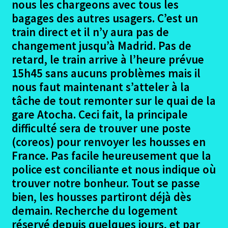
le
nous les chargeons avec tous les
menu
Ouvrir
bagages des autres usagers. C’est un
Madrid – Santiago en 2017
enfant
le
train direct et il n’y aura pas de
menu
changement jusqu’à Madrid. Pas de
Le projet Madrid
enfant
retard, le train arrive à l’heure prévue
15h45 sans aucuns problèmes mais il
Les Participants Madrid
nous faut maintenant s’atteler à la
Ouvrir
tâche de tout remonter sur le quai de la
Le trajet Madrid
le
gare Atocha. Ceci fait, la principale
menu
difficulté sera de trouver une poste
Alès – Madrid
enfant
(coreos) pour renvoyer les housses en
Madrid – Mataelpino
France. Pas facile heureusement que la
police est conciliante et nous indique où
Mataelpino – Segovie
trouver notre bonheur. Tout se passe
bien, les housses partiront déjà dès
Segovie – Coca
demain. Recherche du logement
réservé depuis quelques jours, et par