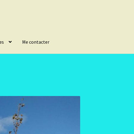
es
Me contacter