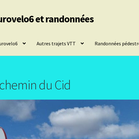
urovelo6 et randonnées
urovelo6
Autres trajets VTT
Randonnées pédestr
u chemin du Cid