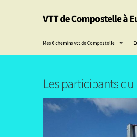
VTT de Compostelle à E
Aller
Aller
à
au
la
contenu
navigation
Mes 6 chemins vtt de Compostelle
E
Les participants d