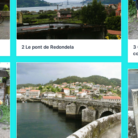
2 Le pont de Redondela
3 
co