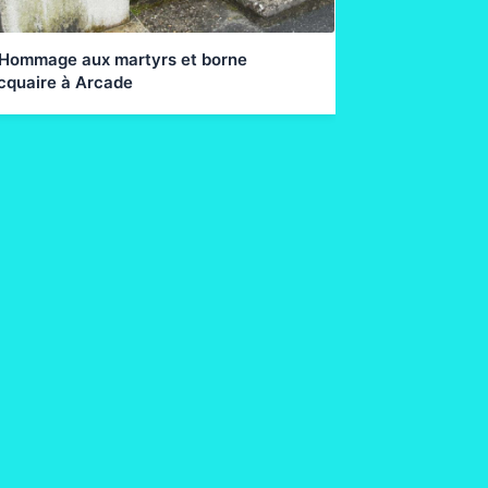
 Hommage aux martyrs et borne
cquaire à Arcade