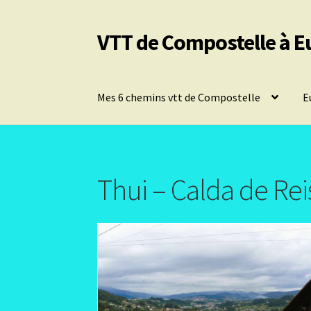
VTT de Compostelle à E
Aller
Aller
à
au
la
contenu
navigation
Mes 6 chemins vtt de Compostelle
E
Thui – Calda de Rei