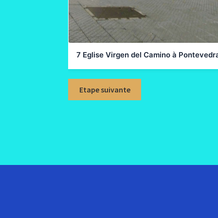
7 Eglise Virgen del Camino à Pontevedr
Etape suivante