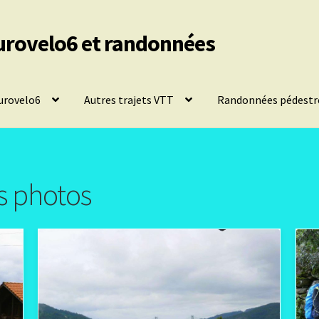
urovelo6 et randonnées
urovelo6
Autres trajets VTT
Randonnées pédestr
s photos