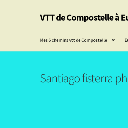
VTT de Compostelle à E
Aller
Aller
à
au
la
contenu
navigation
Mes 6 chemins vtt de Compostelle
E
Santiago fisterra 