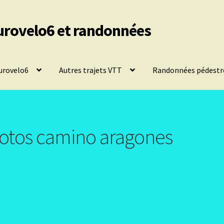
urovelo6 et randonnées
urovelo6
Autres trajets VTT
Randonnées pédestr
photos camino aragones