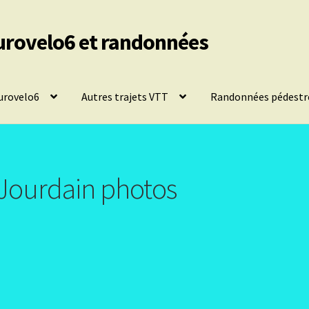
urovelo6 et randonnées
urovelo6
Autres trajets VTT
Randonnées pédestr
e Jourdain photos