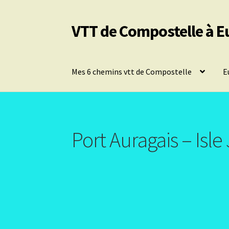
VTT de Compostelle à E
Aller
Aller
à
au
la
contenu
navigation
Mes 6 chemins vtt de Compostelle
E
Port Auragais – Isl