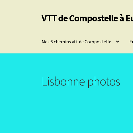
VTT de Compostelle à E
Aller
Aller
à
au
la
contenu
navigation
Mes 6 chemins vtt de Compostelle
E
Lisbonne photos