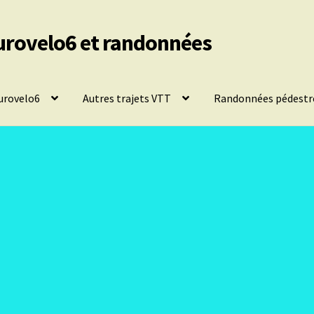
urovelo6 et randonnées
urovelo6
Autres trajets VTT
Randonnées pédestr