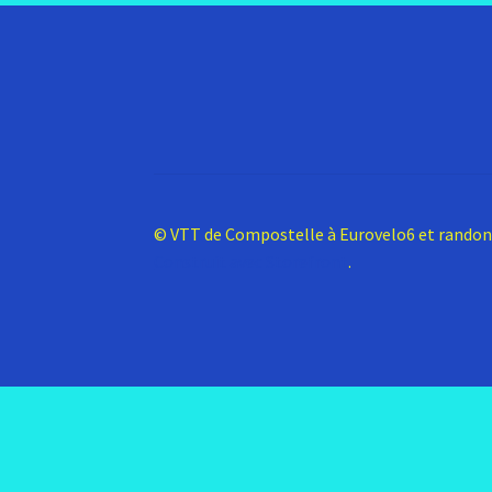
© VTT de Compostelle à Eurovelo6 et rando
Construit avec Storefront
.