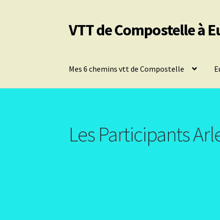
VTT de Compostelle à E
Aller
Aller
à
au
la
contenu
navigation
Mes 6 chemins vtt de Compostelle
E
Les Participants Arle