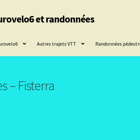
urovelo6 et randonnées
urovelo6
Autres trajets VTT
Randonnées pédestr
s – Fisterra