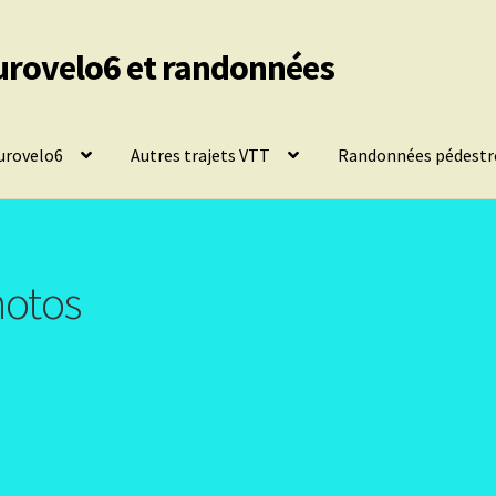
urovelo6 et randonnées
urovelo6
Autres trajets VTT
Randonnées pédestr
hotos