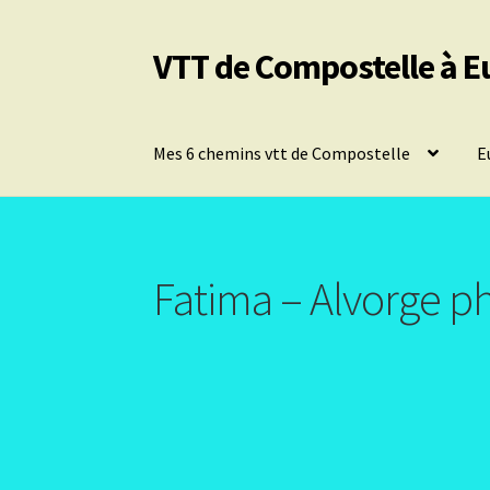
VTT de Compostelle à E
Aller
Aller
à
au
la
contenu
navigation
Mes 6 chemins vtt de Compostelle
E
Fatima – Alvorge p