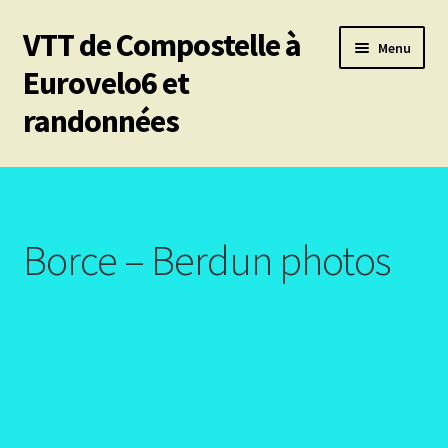
VTT de Compostelle à
Aller
Aller
Menu
à
au
Eurovelo6 et
la
contenu
randonnées
navigation
Ouvrir
Mes 6 chemins vtt de Compostelle
le
menu
Ouvrir
Eurovelo6
enfant
le
Borce – Berdun photos
menu
Ouvrir
Autres trajets VTT
enfant
le
menu
Ouvrir
Randonnées pédestres
enfant
le
menu
Me contacter
enfant